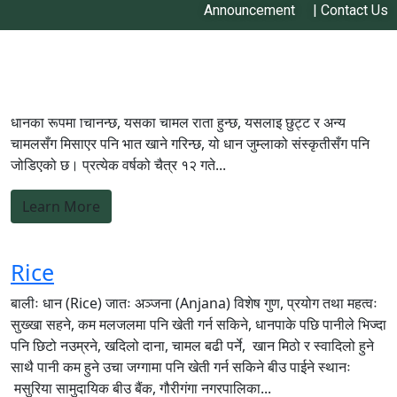
Announcement
|
Contact Us
Rice
बाली : धान (Rice) जात : जुम्ली मार्सी (Jumli Marsee) विशेष गुण, महत्व
र प्रयोग : यो धान संसारको सबैभन्दा उच्च भूभागमा फल्ने र चिसो सहने
धानको रूपमा चिनिन्छ, यसको चामल रातो हुन्छ, यसलाइ छुट्टै र अन्य
चामलसँग मिसाएर पनि भात खाने गरिन्छ, यो धान जुम्लाको संस्कृतीसँग पनि
जोडिएको छ। प्रत्येक वर्षको चैत्र १२ गते...
Learn More
Rice
बालीः धान (Rice) जातः अञ्जना (Anjana) विशेष गुण, प्रयोग तथा महत्वः
सुख्खा सहने, कम मलजलमा पनि खेती गर्न सकिने, धानपाके पछि पानीले भिज्दा
पनि छिटो नउम्रने, खदिलो दाना, चामल बढी पर्ने, खान मिठो र स्वादिलो हुने
साथै पानी कम हुने उचा जग्गामा पनि खेती गर्न सकिने बीउ पाईने स्थानः
मसुरिया सामुदायिक बीउ बैंक, गौरीगंगा नगरपालिका...