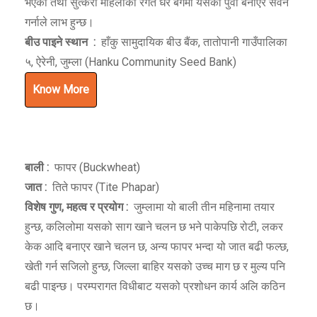
भएको तथा सुत्केरी महिलाको रगत धेरै बगेमा यसको पुवा बनाएर सेवन
गर्नाले लाभ हुन्छ।
बीउ पाइने स्थान :
हाँकु सामुदायिक बीउ बैंक, तातोपानी गाउँपालिका
५, ऐरेनी, जुम्ला (Hanku Community Seed Bank)
Know More
बाली :
फापर (Buckwheat)
जात :
तिते फापर (Tite Phapar)
विशेष गुण
,
महत्व र प्रयोग :
जुम्लामा यो बाली तीन महिनामा तयार
हुन्छ, कलिलोमा यसको साग खाने चलन छ भने पाकेपछि रोटी, लकर
केक आदि बनाएर खाने चलन छ, अन्य फापर भन्दा यो जात बढी फल्छ,
खेती गर्न सजिलो हुन्छ, जिल्ला बाहिर यसको उच्च माग छ र मुल्य पनि
बढी पाइन्छ। परम्परागत विधीबाट यसको प्रशोधन कार्य अलि कठिन
छ।