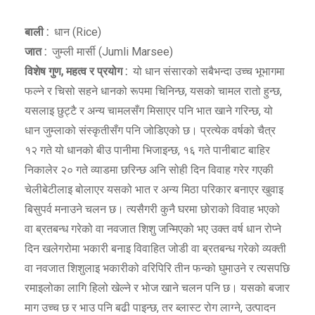
बाली :
धान (Rice)
जात :
जुम्ली मार्सी (Jumli Marsee)
विशेष गुण
,
महत्व र प्रयोग :
यो धान संसारको सबैभन्दा उच्च भूभागमा
फल्ने र चिसो सहने धानको रूपमा चिनिन्छ, यसको चामल रातो हुन्छ,
यसलाइ छुट्टै र अन्य चामलसँग मिसाएर पनि भात खाने गरिन्छ, यो
धान जुम्लाको संस्कृतीसँग पनि जोडिएको छ। प्रत्येक वर्षको चैत्र
१२ गते यो धानको बीउ पानीमा भिजाइन्छ, १६ गते पानीबाट बाहिर
निकालेर २० गते व्याडमा छरिन्छ अनि सोही दिन विवाह गरेर गएकी
चेलीबेटीलाइ बोलाएर यसको भात र अन्य मिठा परिकार बनाएर खुवाइ
बिसुपर्व मनाउने चलन छ। त्यसैगरी कुनै घरमा छोराको विवाह भएको
वा ब्रतबन्ध गरेको वा नवजात शिशु जन्मिएको भए उक्त वर्ष धान रोप्ने
दिन खलेगरोमा भकारी बनाइ विवाहित जोडी वा ब्रतबन्ध गरेको व्यक्ती
वा नवजात शिशुलाइ भकारीको वरिपिरि तीन फन्को घुमाउने र त्यसपछि
रमाइलोका लागि हिलो खेल्ने र भोज खाने चलन पनि छ। यसको बजार
माग उच्च छ र भाउ पनि बढी पाइन्छ, तर ब्लास्ट रोग लाग्ने, उत्पादन