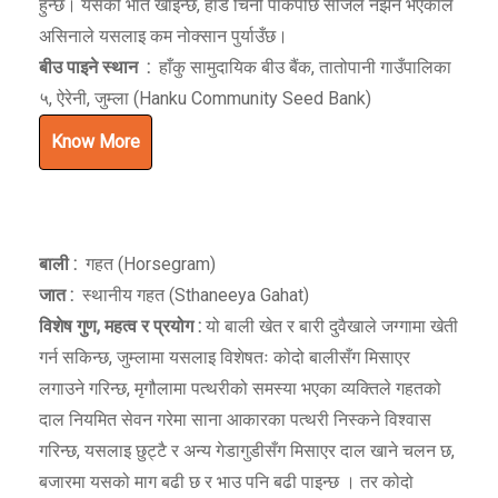
हुन्छ। यसको भात खाइन्छ, हाडे चिनो पाकेपछि सजिलै नझर्ने भएकाले
असिनाले यसलाइ कम नोक्सान पुर्याउँछ।
बीउ पाइने स्थान
:
हाँकु सामुदायिक बीउ बैंक, तातोपानी गाउँपालिका
५, ऐरेनी, जुम्ला (Hanku Community Seed Bank)
Know More
बाली :
गहत (Horsegram)
जात :
स्थानीय गहत (Sthaneeya Gahat)
विशेष गुण
,
महत्व र प्रयोग :
यो बाली खेत र बारी दुवैखाले जग्गामा खेती
गर्न सकिन्छ, जुम्लामा यसलाइ विशेषतः कोदो बालीसँग मिसाएर
लगाउने गरिन्छ, मृगौलामा पत्थरीको समस्या भएका व्यक्तिले गहतको
दाल नियमित सेवन गरेमा साना आकारका पत्थरी निस्कने विश्वास
गरिन्छ, यसलाइ छुट्टै र अन्य गेडागुडीसँग मिसाएर दाल खाने चलन छ,
बजारमा यसको माग बढी छ र भाउ पनि बढी पाइन्छ । तर कोदो