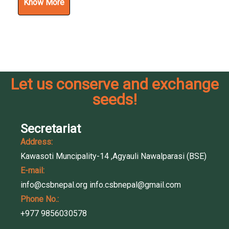
Know More
Let us conserve and exchange
seeds!
Secretariat
Address:
Kawasoti Muncipality-14 ,Agyauli Nawalparasi (BSE)
E-mail:
info@csbnepal.org
info.csbnepal@gmail.com
Phone No.:
+977 9856030578