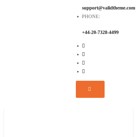
Sharing is Caring!
support@validtheme.com
PHONE:
+44-20-7328-4499
Leave A Comment