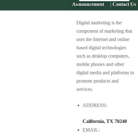
Announcement
|
Contact Us
Digital marketing is the
component of marketing that
uses the Internet and online
based digital technologies
फापर (Buckwheat)
तिते फापर (Tite Phapar)
बाली :
जात :
such as desktop computers,
जुम्लामा यो बाली तीन महिनामा तयार
विशेष गुण
,
महत्व र प्रयोग :
mobile phones and other
हुन्छ, कलिलोमा यसको साग खाने चलन छ भने पाकेपछि रोटी, लकर
digital media and platforms to
केक आदि बनाएर खाने चलन छ, अन्य फापर भन्दा यो जात बढी फल्छ,
promote products and
खेती गर्न सजिलो हुन्छ, जिल्ला बाहिर यसको उच्च माग छ र मुल्य पनि
services.
बढी पाइन्छ। परम्परागत विधीबाट यसको प्रशोधन कार्य अलि कठिन
ADDRESS:
छ।
हाँकु सामुदायिक बीउ बैंक, तातोपानी
बीउ पाइने स्थान
:
गाउँपालिका ५, ऐरेनी, जुम्ला (Hanku Community Seed Bank)
California, TX 70240
Know More
EMAIL: