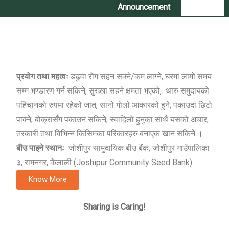
Announcement
|
Contact Us
बालीः
आलु (Potato)
जातः
थारु आलु (Tharu Aalu)
विशेष गुण
,
प्रयोग तथा महत्वः
डढुवा रोग सहन सक्ने/कम लाग्ने, घरमा लामो समय
सम्म भण्डारण गर्न सकिने, सुख्खा सहने क्षमता भएको, थारु समुदायको
पहिचानको रुपमा रहेको जात, सानो गोलो आकारको हुने, पकाउदा छिटो
पाक्ने, बोक्रासँग पकाउन सकिने, स्वादिलो हुनुका साथै यसको अचार,
तरकारी तथा विभिन्न किसिमका परिकारहरु बनाएक खान सकिने ।
बीउ पाइने स्थानः
जोशीपुर सामुदायिक बीउ बैंक, जोशीपुर गाउँपालिका
३, रामनगर, कैलाली (Joshipur Community Seed Bank)
Know More
Sharing is Caring!