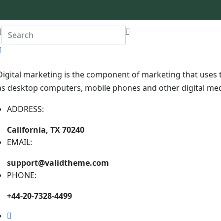
लागि स्थानीय पहल (ली-बर्ड) र कञ्चन जैविक विविधता संरक्षण तथा विकास समिति
 सहभागितामूलक जातीय छनोट विधिबाट कालो नुनिया जातको धानको अनुसन्धान तथा
७ श्रावण महिनामा भएको हो। यसमा ब्लाष्ट रोग कम लाग्छ, भात बास्नादार, नरम 
धान झापा, मोरङ र सुन्सरी जिल्लामा खेती गरिन्छ।
Digital marketing is the component of marketing that uses t
पर्क नं. ९८२४० १२८३६
as desktop computers, mobile phones and other digital med
ADDRESS:
California, TX 70240
जानुका मगर
EMAIL:
९८२४० १२८३६
support@validtheme.com
PHONE:
+44-20-7328-4499