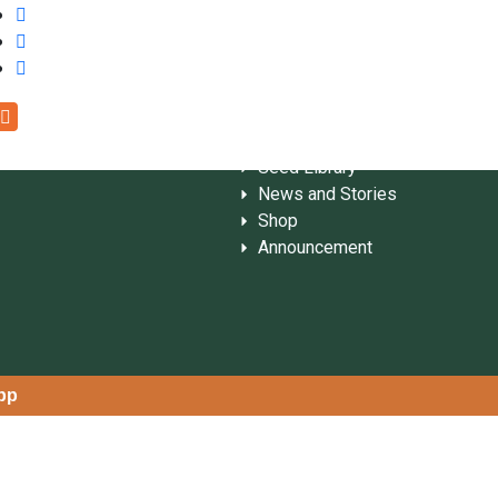
t us conserve and exchange see
Home
Publication
Seed Library
News and Stories
Shop
Announcement
app