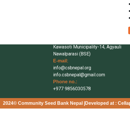
Le
Secretariat
Address:
Kawasoti Municipality-14, Agyauli
Nawalparasi (BSE)
E-mail:
info@csbnepal.org
info.csbnepal@gmail.com
Phone no.:
+977 9856030578
2024© Community Seed Bank Nepal |
Developed at : Cell