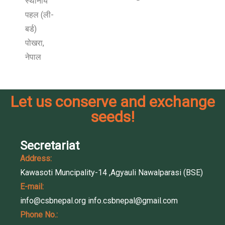
स्थानीय
पहल (ली-
बर्ड)
पोखरा,
नेपाल
Let us conserve and exchange
seeds!
Secretariat
Address:
Kawasoti Muncipality-14 ,Agyauli Nawalparasi (BSE)
E-mail:
info@csbnepal.org
info.csbnepal@gmail.com
Phone No.: