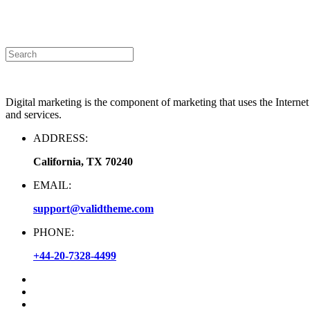
Announcement
|
Contact Us
Digital marketing is the component of marketing that uses the Interne
and services.
ADDRESS:
California, TX 70240
EMAIL:
support@validtheme.com
PHONE:
+44-20-7328-4499