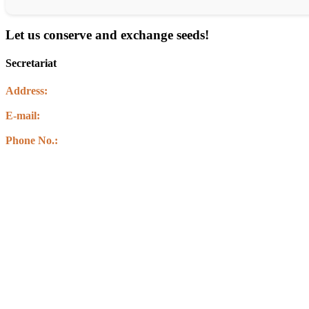
Let us conserve and exchange seeds!
Secretariat
Address:
Kawasoti Muncipality-14 ,Agyauli Nawalparasi (BSE)
E-mail:
info@csbnepal.org
info.csbnepal@gmail.com
Phone No.:
+977 9856030578