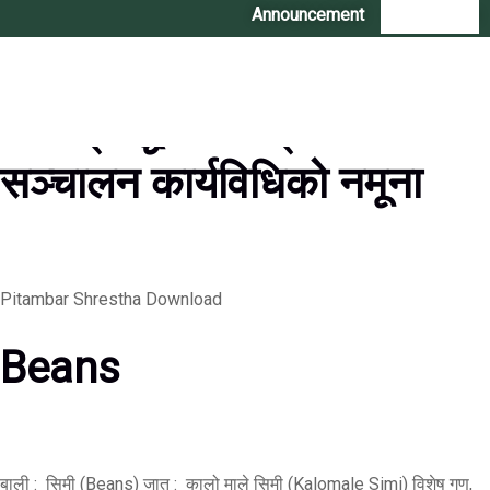
स्थानीय तहहरूका लागि कृषि
Announcement
|
Contact Us
जैविक विविधता संरक्षण, उपयोग
तथा प्रवर्द्धन कार्यक्रम
सञ्चालन कार्यविधिको नमूना
Pitambar Shrestha Download
Beans
बाली : सिमी (Beans) जात : कालो माले सिमी (Kalomale Simi) विशेष गुण,